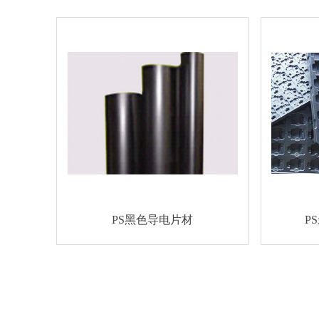
PS黑色导电片材
P